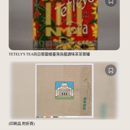
TETELY'S TEA向日葵圖樣臺灣烏龍調味茶茶葉罐
(印刷品 附折頁)