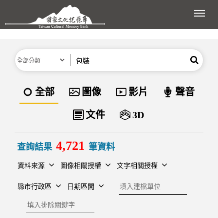
跳到主要內容區塊
展開
分類
關鍵字
搜尋
資料類型
全部
圖像
影片
聲音
文件
3D
4,721
查詢結果
筆資料
資料來源
圖像相關授權
文字相關授權
建檔單位
縣市行政區
日期區間
排除關鍵字