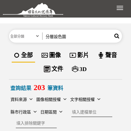
跳到主要內容區塊
展開
分類
關鍵字
搜尋
資料類型
全部
圖像
影片
聲音
文件
3D
203
查詢結果
筆資料
資料來源
圖像相關授權
文字相關授權
建檔單位
縣市行政區
日期區間
排除關鍵字