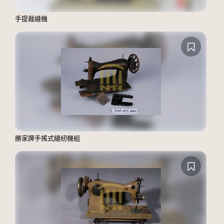
手提裁縫機
勝家牌手搖式縫紉機組