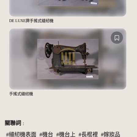
DE LUXE牌手搖式縫紉機
手搖式縫紉機
關聯詞
:
#縫紉機表面
#機台
#機台上
#長棍裡
#嫁妝品