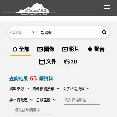
跳到主要內容區塊
展開
分類
關鍵字
搜尋
資料類型
全部
圖像
影片
聲音
文件
3D
65
查詢結果
筆資料
資料來源
圖像相關授權
文字相關授權
建檔單位
縣市行政區
日期區間
排除關鍵字