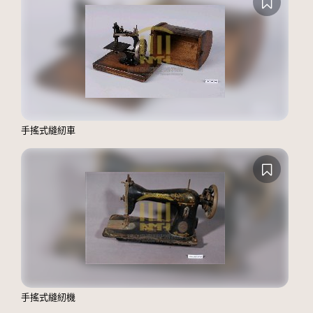
手搖式縫紉車
手搖式縫紉機