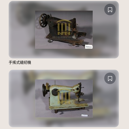
手搖式縫紉機