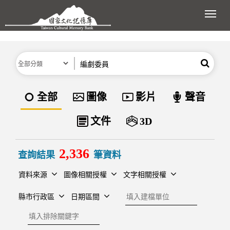
跳到主要內容區塊
展開
分類
關鍵字
搜尋
資料類型
全部
圖像
影片
聲音
文件
3D
2,336
查詢結果
筆資料
資料來源
圖像相關授權
文字相關授權
建檔單位
縣市行政區
日期區間
排除關鍵字