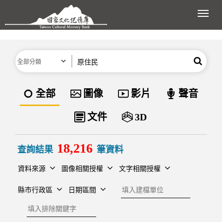
跳到主要內容區塊
展開
分類
關鍵字
搜尋
資料類型
全部
圖像
影片
聲音
文件
3D
18,216
查詢結果
筆資料
資料來源
圖像相關授權
文字相關授權
建檔單位
縣市行政區
日期區間
排除關鍵字