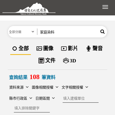
跳到主要內容區塊
展開
分類
關鍵字
搜尋
資料類型
全部
圖像
影片
聲音
文件
3D
108
查詢結果
筆資料
資料來源
圖像相關授權
文字相關授權
建檔單位
縣市行政區
日期區間
排除關鍵字