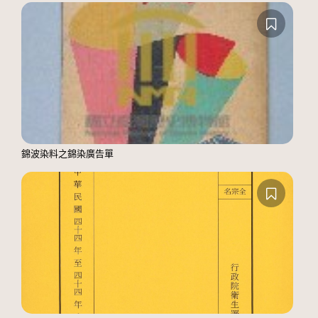
錦波染料之錦染廣告單