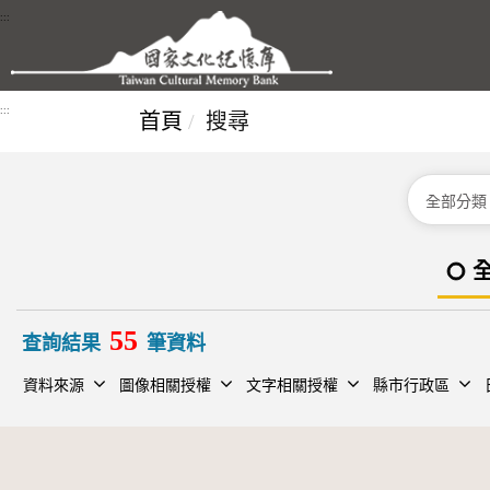
跳到主要內容區塊
:::
:::
首頁
搜尋
分類
55
查詢結果
筆資料
資料來源
圖像相關授權
文字相關授權
縣市行政區