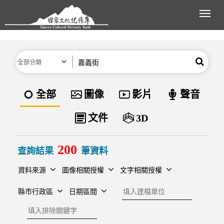
跳到主要內容區塊
展開
分類
關鍵字
搜尋
資料類型
全部
圖像
影片
聲音
文件
3D
200
查詢結果
筆資料
資料來源
圖像相關授權
文字相關授權
建檔單位
縣市行政區
日期區間
排除關鍵字