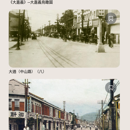
《大嘉義》─大嘉義鳥瞰圖
大通（中山路）（八）