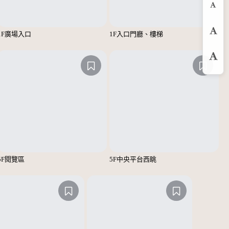
縮
1F廣場入口
1F入口門廳、樓梯
預
放
5F閱覽區
5F中央平台西眺