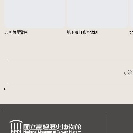
5F角落閱覽區
地下層自修室北側
第
:::