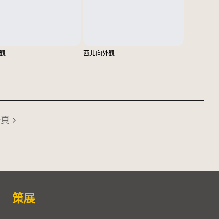
觀
西北向外觀
一頁
策展