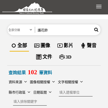
跳到主要內容區塊
展開
分類
關鍵字
搜尋
資料類型
全部
圖像
影片
聲音
文件
3D
102
查詢結果
筆資料
資料來源
圖像相關授權
文字相關授權
建檔單位
縣市行政區
日期區間
排除關鍵字