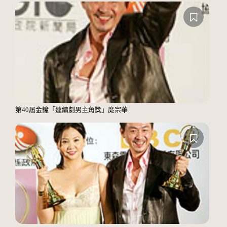
第40屆金鐘「連續劇男主角獎」庹宗華