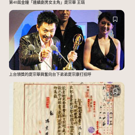
第40屆金鐘「連續劇男女主角」庹宗華 王琄
上台領獎的庹宗華興奮向台下弟弟庹宗康打招呼