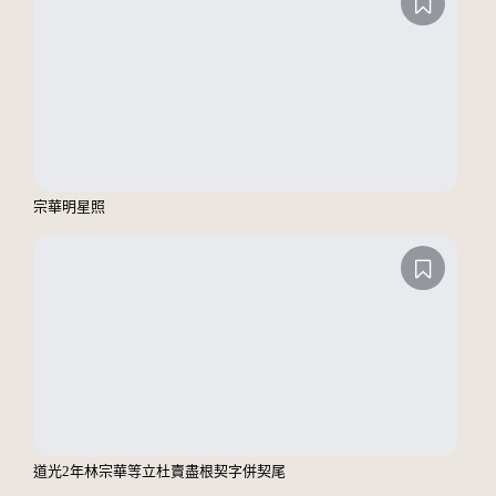
宗華明星照
道光2年林宗華等立杜賣盡根契字併契尾