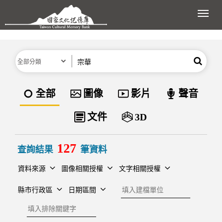
跳到主要內容區塊
展開
分類
關鍵字
搜尋
資料類型
全部
圖像
影片
聲音
文件
3D
127
查詢結果
筆資料
資料來源
圖像相關授權
文字相關授權
建檔單位
縣市行政區
日期區間
排除關鍵字