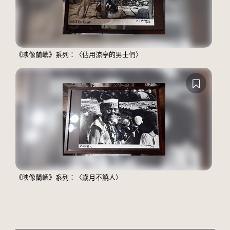
《映像蘭嶼》系列：〈佔用涼亭的男士們〉
《映像蘭嶼》系列：〈歲月不饒人〉