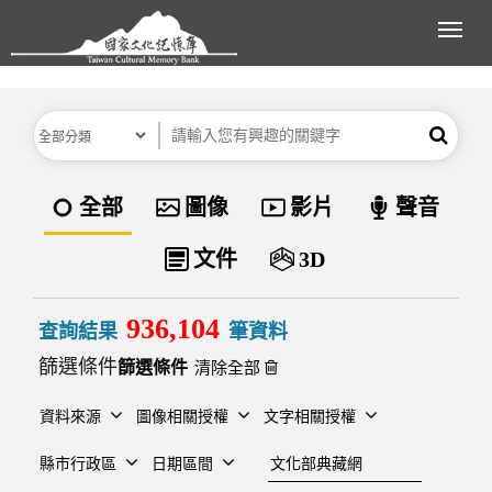
跳到主要內容區塊
展開
分類
關鍵字
搜尋
資料類型
全部
圖像
影片
聲音
文件
3D
936,104
查詢結果
筆資料
篩選條件
清除全部
資料來源
圖像相關授權
文字相關授權
建檔單位
縣市行政區
日期區間