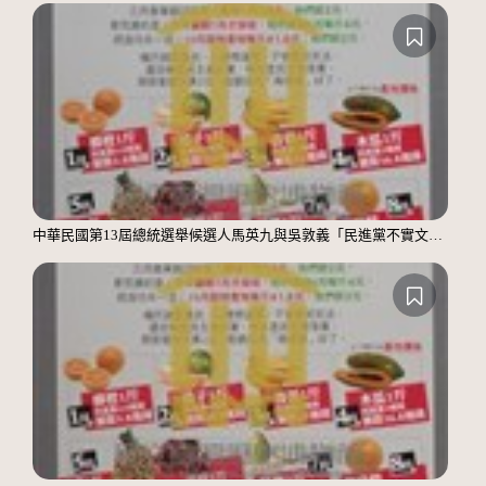
中華民國第13屆總統選舉候選人馬英九與吳敦義「民進黨不實文宣」競選文宣