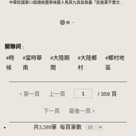
中華民國第13屆總統選舉候選人馬英九與吳敦義「民進黨不實文宣」競選文宣
關聯詞
:
#時
#當時華
#大陸期
#大陸鄉
#鄉村地
候
南
間
村
區
第一頁
上一頁
/ 359 頁
下一頁
最後一頁
共3,589筆
每頁筆數