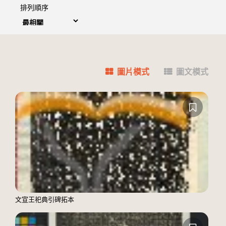
排列順序
圖片模式
圖文模式
文宣王祀典引碑拓本