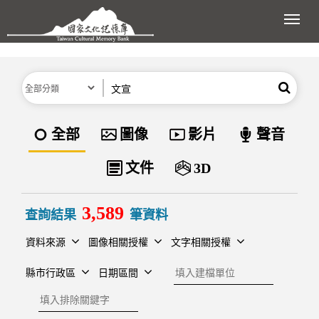
跳到主要內容區塊
展開
分類
關鍵字
搜尋
資料類型
全部
圖像
影片
聲音
文件
3D
3,589
查詢結果
筆資料
資料來源
圖像相關授權
文字相關授權
建檔單位
縣市行政區
日期區間
排除關鍵字