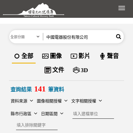
跳到主要內容區塊
展開
分類
關鍵字
搜尋
資料類型
全部
圖像
影片
聲音
文件
3D
141
查詢結果
筆資料
資料來源
圖像相關授權
文字相關授權
建檔單位
縣市行政區
日期區間
排除關鍵字