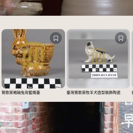
鶯歌窯褐釉兔背籃燭臺
臺灣鶯歌窯牧羊犬造型裝飾陶瓷