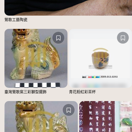
鶯歌工藝陶瓷
臺灣鶯歌窯三彩獅型擺飾
青花粉紅彩茶杯