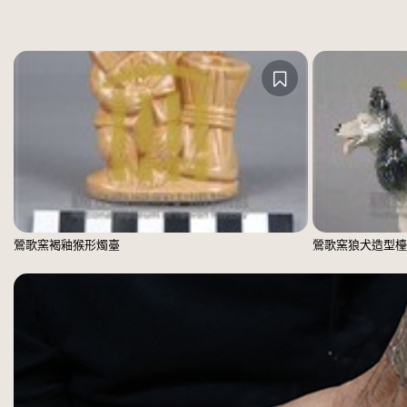
鶯歌窯褐釉猴形燭臺
鶯歌窯狼犬造型檯