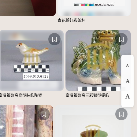
青花粉紅彩茶杯
縮
預
臺灣鶯歌窯鳥型裝飾陶瓷
臺灣鶯歌窯三彩獅型擺飾
放