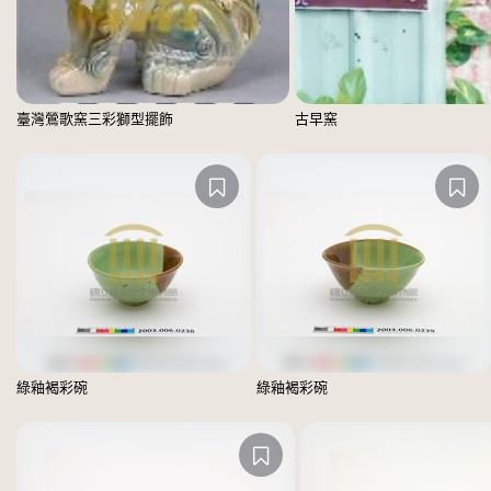
臺灣鶯歌窯三彩獅型擺飾
古早窯
綠釉褐彩碗
綠釉褐彩碗