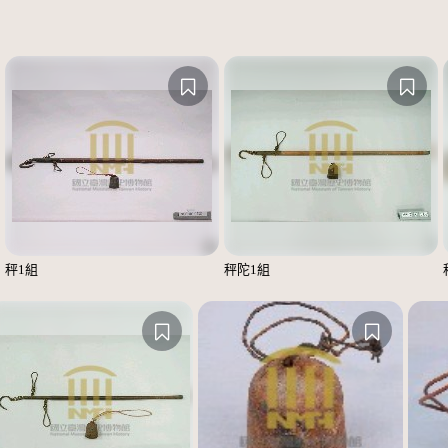
秤1組
秤陀1組