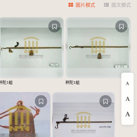
圖片模式
圖文模式
秤陀1組
秤陀1組
縮
預
放