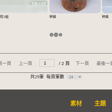
陀1組
秤錘
秤錘
第一頁
上一頁
/ 2 頁
下一頁
最後一
共29筆
每頁筆數
素材
主題