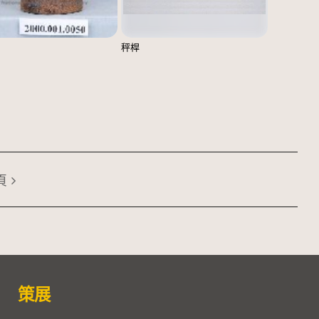
秤桿
頁
策展