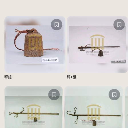
秤錘
秤1組