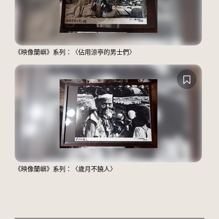
《映像蘭嶼》系列：〈佔用涼亭的男士們〉
《映像蘭嶼》系列：〈歲月不饒人〉