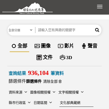
跳到主要內容區塊
展開
分類
關鍵字
搜尋
資料類型
全部
圖像
影片
聲音
文件
3D
936,104
查詢結果
筆資料
篩選條件
清除全部
資料來源
圖像相關授權
文字相關授權
建檔單位
縣市行政區
日期區間