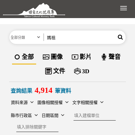
跳到主要內容區塊
展開
分類
關鍵字
搜尋
資料類型
全部
圖像
影片
聲音
文件
3D
4,914
查詢結果
筆資料
資料來源
圖像相關授權
文字相關授權
建檔單位
縣市行政區
日期區間
排除關鍵字