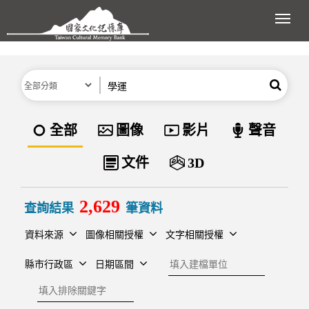
跳到主要內容區塊
展開
分類
關鍵字
搜尋
資料類型
全部
圖像
影片
聲音
文件
3D
2,629
查詢結果
筆資料
資料來源
圖像相關授權
文字相關授權
建檔單位
縣市行政區
日期區間
排除關鍵字