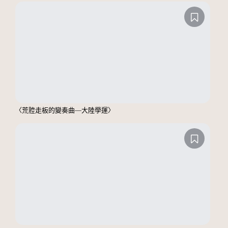
〈荒腔走板的變奏曲—大陸學運〉