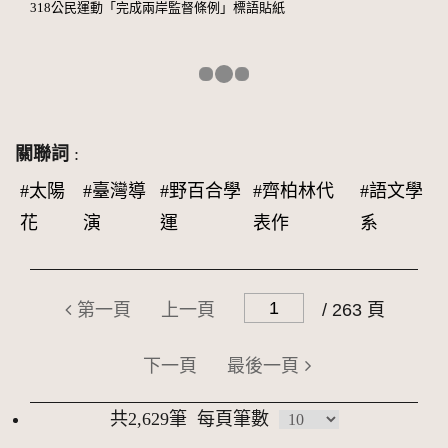
318公民運動「完成兩岸監督條例」標語貼紙
關聯詞
:
#太陽
#臺灣導
#野百合學
#齊柏林代
#語文學
花
演
運
表作
系
第一頁
上一頁
/ 263 頁
下一頁
最後一頁
共2,629筆
每頁筆數