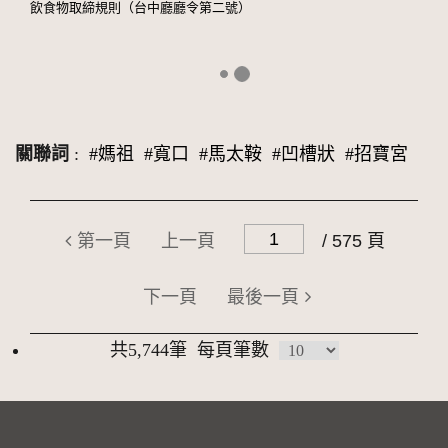
飲食物取締規則（台中廳廳令第二號）
關聯詞
:
#媽祖
#寬口
#馬太鞍
#凹槽狀
#招寶宮
第一頁
上一頁
/ 575 頁
下一頁
最後一頁
共5,744筆
每頁筆數