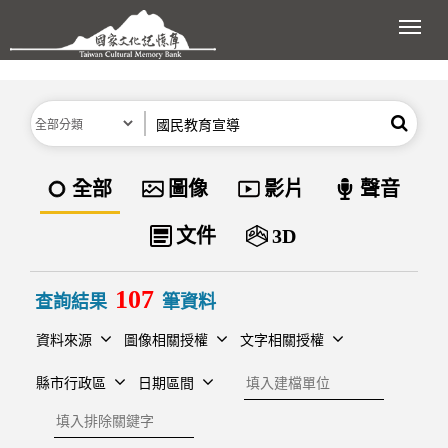
跳到主要內容區塊
展開
分類
關鍵字
搜尋
資料類型
全部
圖像
影片
聲音
文件
3D
107
查詢結果
筆資料
資料來源
圖像相關授權
文字相關授權
建檔單位
縣市行政區
日期區間
排除關鍵字