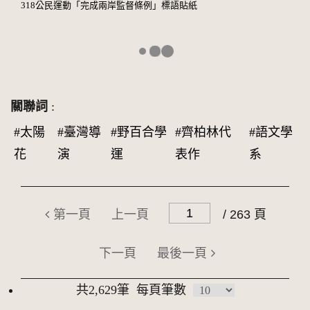
318公民運動「完成兩岸監督條例」標語貼紙
關聯詞
:
#太陽
#臺灣導
#野百合學
#齊柏林代
#語文學
花
演
運
表作
系
第一頁
上一頁
/ 263 頁
下一頁
最後一頁
共2,629筆
每頁筆數