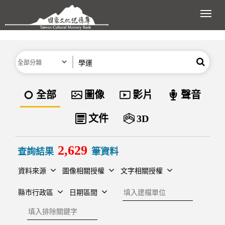
跳到主要內容區塊
展開
分類
關鍵字
搜尋
資料類型
全部
圖像
影片
聲音
文件
3D
2,629
查詢結果
筆資料
資料來源
圖像相關授權
文字相關授權
建檔單位
縣市行政區
日期區間
排除關鍵字