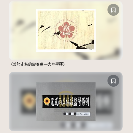
〈荒腔走板的變奏曲—大陸學運〉