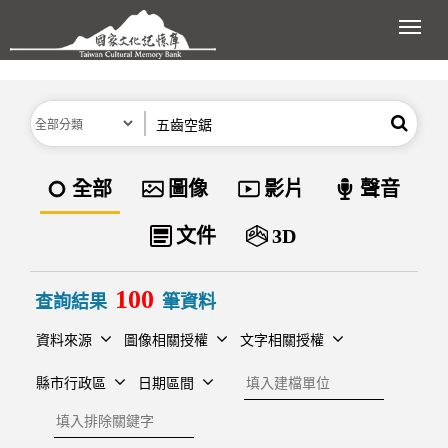
跳到主要內容區塊
展開
分類
關鍵字
搜尋
資料類型
全部
圖像
影片
聲音
文件
3D
100
查詢結果
筆資料
資料來源
圖像相關授權
文字相關授權
建檔單位
縣市行政區
日期區間
排除關鍵字