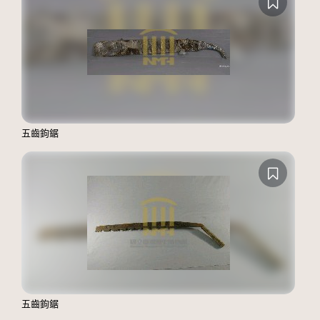
五齒鉤鋸
五齒鉤鋸