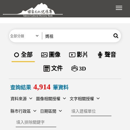
跳到主要內容區塊
展開
分類
關鍵字
搜尋
資料類型
全部
圖像
影片
聲音
文件
3D
4,914
查詢結果
筆資料
資料來源
圖像相關授權
文字相關授權
建檔單位
縣市行政區
日期區間
排除關鍵字