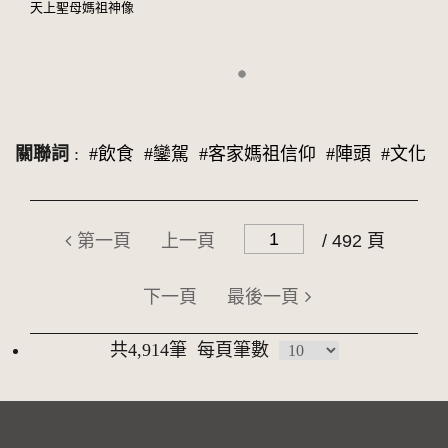
天上聖母媽祖神像
關聯詞
:
#飲食
#鑾駕
#客家媽祖信仰
#陣頭
#文化
第一頁
上一頁
/ 492 頁
下一頁
最後一頁
共4,914筆
每頁筆數