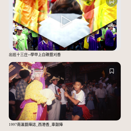
出巡十三庄─學甲上白礁暨刈香
1997南瀛藝陣誌_西港香_車鼓陣