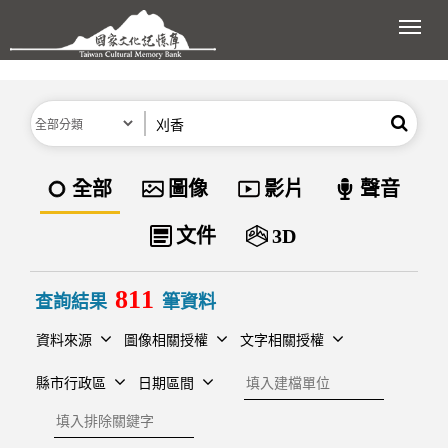
跳到主要內容區塊
展開
分類
關鍵字
搜尋
資料類型
全部
圖像
影片
聲音
文件
3D
811
查詢結果
筆資料
資料來源
圖像相關授權
文字相關授權
建檔單位
縣市行政區
日期區間
排除關鍵字