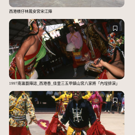
西港檨仔林鳳安宮宋江陣
1997南瀛藝陣誌_西港香_佳里三五甲鎮山宮八家將「內埕排演」