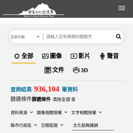
跳到主要內容區塊
展開
分類
關鍵字
搜尋
資料類型
全部
圖像
影片
聲音
文件
3D
936,104
查詢結果
筆資料
篩選條件
清除全部
資料來源
圖像相關授權
文字相關授權
建檔單位
縣市行政區
日期區間