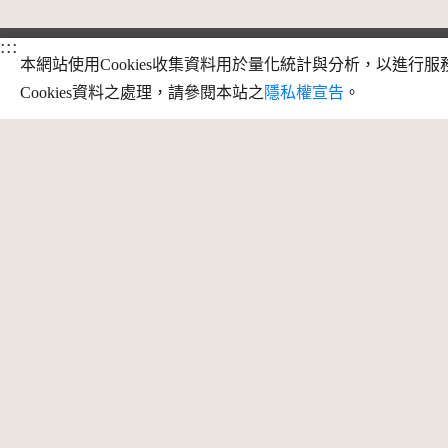
:::
本網站使用Cookies收集資料用於量化統計與分析，以進
Cookies資料之處理，請參閱本站之
隱私權宣告
。
訊
地址：709025 臺南市安南區長和路一段
250號
最
服務時段：周一至周五 09:30 - 12:30、
13:30 - 17:30
客服信箱
Facebook
instagram
youtube
copyright @ 國立臺灣歷史博物館 版權所有
建議瀏覽器 Firefox、Chrome、edge 以上版本