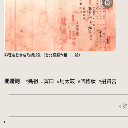
料理店飲食店取締規則（台北廳廳令第一二號）
關聯詞
:
#媽祖
#寬口
#馬太鞍
#凹槽狀
#招寶宮
第