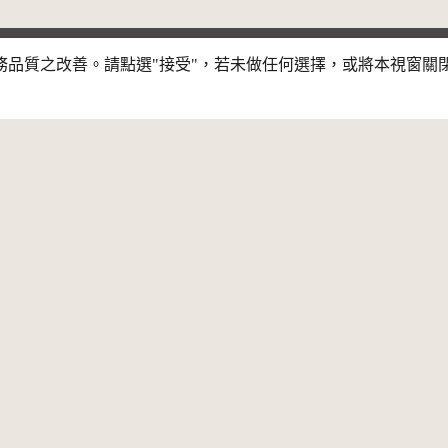
行服務品質之改善。請點選"接受"，若未做任何選擇，或將本視窗
素材
主題
息公告
關於我們
開放資料
新消息
網站簡介
公共財專區
夥伴介紹
CC 專文
策展平臺
資料授權規範