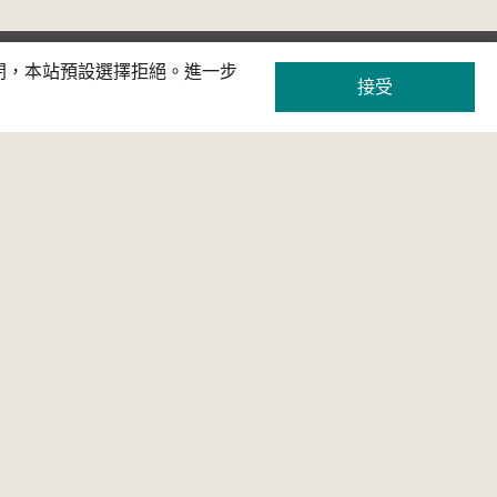
關閉，本站預設選擇拒絕。進一步
接受
策展
網站服務
條款及宣告
主題網站
條款及宣告
教育資源專區
隱私權宣告
OpenAPI專區
網站使用條款
相關連結
著作權爭議處理
聯絡我們
常見問答
常見問答
CC 常見問答集