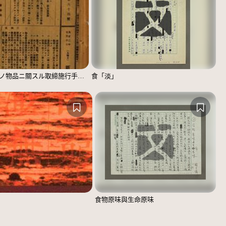
飲食物其ノ他ノ物品ニ關スル取締施行手續（新竹廳訓令第二十號）
食「淡」
食物原味與生命原味