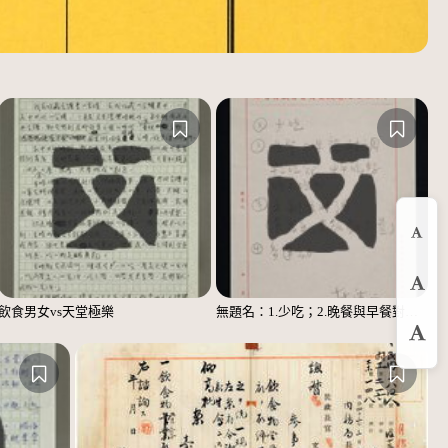
縮
預
飲食男女vs天堂極樂
無題名：1.少吃；2.晚餐與早餐對調……；3.主副食對調……；4.多運動
放