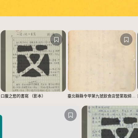
口腹之慾的書寫 （影本）
臺北縣縣令甲第九號飲食店營業取締規則