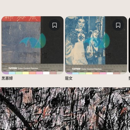
黑寡婦
龍女