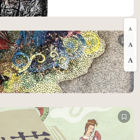
縮
預
放