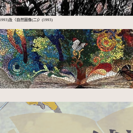
)及〈自然圖像(二)〉(1993)