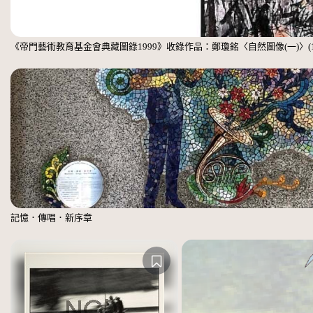
《帝門藝術教育基金會典藏圖錄1999》收錄作品：鄭瓊銘〈自然圖像(一)〉(1993
記憶．傳唱．新序章