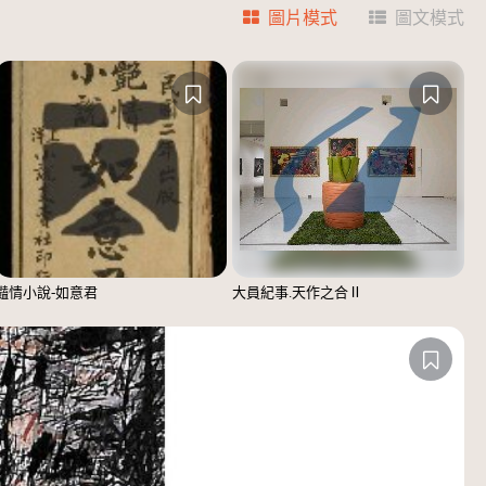
圖片模式
圖文模式
豔情小說-如意君
大員紀事.天作之合Ⅱ