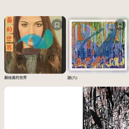
蘇絲黃的世界
謎(六)