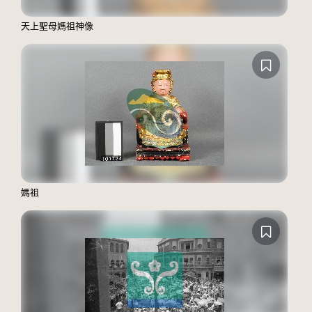
天上聖母媽祖神像
媽祖