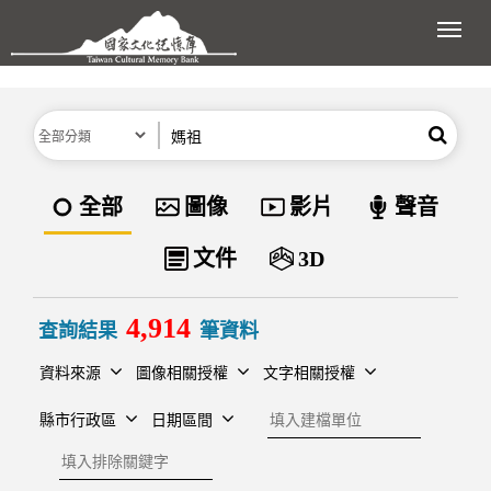
跳到主要內容區塊
展開
分類
關鍵字
搜尋
資料類型
全部
圖像
影片
聲音
文件
3D
4,914
查詢結果
筆資料
資料來源
圖像相關授權
文字相關授權
建檔單位
縣市行政區
日期區間
排除關鍵字