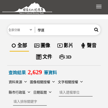
跳到主要內容區塊
展開
分類
關鍵字
搜尋
資料類型
全部
圖像
影片
聲音
文件
3D
2,629
查詢結果
筆資料
資料來源
圖像相關授權
文字相關授權
建檔單位
縣市行政區
日期區間
排除關鍵字