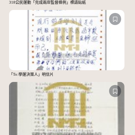
318公民運動「完成兩岸監督條例」標語貼紙
「To:學運決策人」明信片