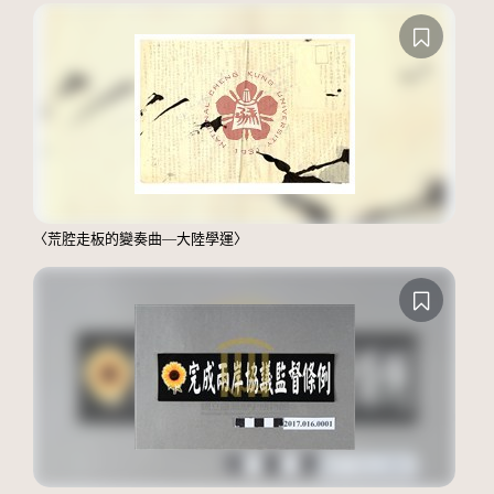
〈荒腔走板的變奏曲—大陸學運〉