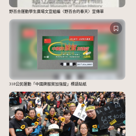
野百合運動學生廣場文宣組編〈野百合的春天〉宣傳單
318公民運動「中國牌服貿加強錠」標語貼紙