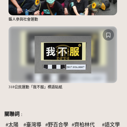
聾人參與社會運動
318公民運動「我不服」標語貼紙
關聯詞
:
#太陽
#臺灣導
#野百合學
#齊柏林代
#語文學