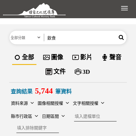
跳到主要內容區塊
展開
分類
關鍵字
搜尋
資料類型
全部
圖像
影片
聲音
文件
3D
5,744
查詢結果
筆資料
資料來源
圖像相關授權
文字相關授權
建檔單位
縣市行政區
日期區間
排除關鍵字