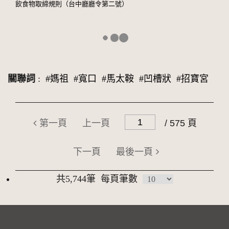
飲食物取締規則（台中廳廳令第二號）
關聯詞
:
#媽祖
#寬口
#馬太鞍
#凹槽狀
#招寶宮
第一頁
上一頁
/ 575 頁
下一頁
最後一頁
共5,744筆
每頁筆數