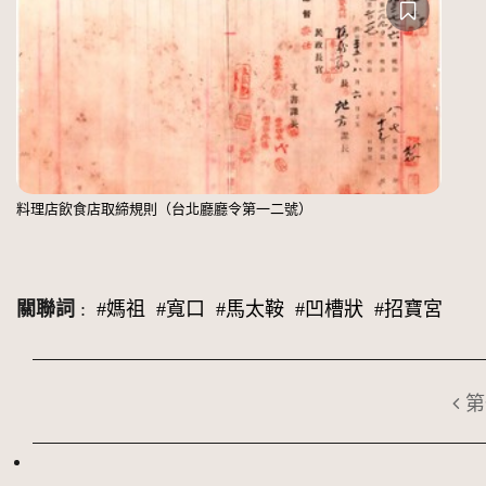
料理店飲食店取締規則（台北廳廳令第一二號）
關聯詞
:
#媽祖
#寬口
#馬太鞍
#凹槽狀
#招寶宮
第