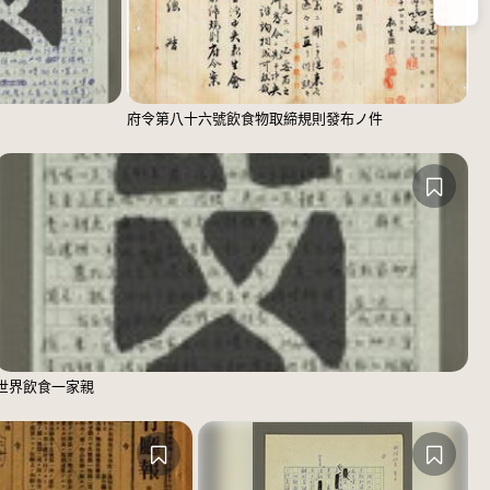
放
？
府令第八十六號飲食物取締規則發布ノ件
世界飲食一家親