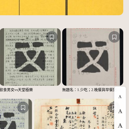
飲食男女vs天堂極樂
無題名：1.少吃；2.晚餐與早餐對調……；3.主副食對調……；4.多運動
縮
預