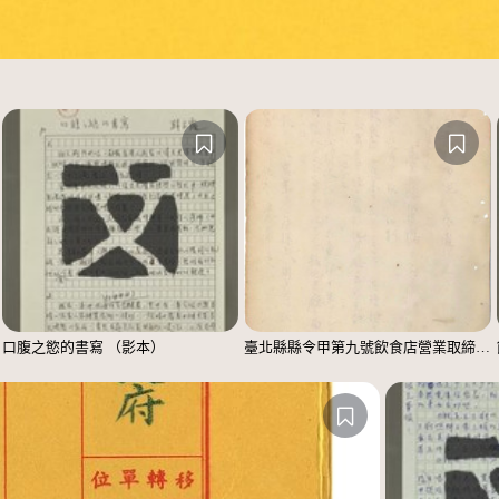
口腹之慾的書寫 （影本）
臺北縣縣令甲第九號飲食店營業取締規則