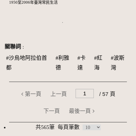
1950至2006年臺灣常民生活
關聯詞
:
#沙烏地阿拉伯首
#利雅
#卡
#紅
#波斯
都
德
達
海
灣
第一頁
上一頁
/ 57 頁
下一頁
最後一頁
共565筆
每頁筆數