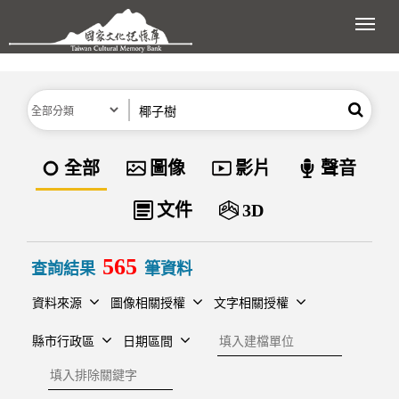
跳到主要內容區塊
展開
分類
關鍵字
搜尋
資料類型
全部
圖像
影片
聲音
文件
3D
565
查詢結果
筆資料
資料來源
圖像相關授權
文字相關授權
建檔單位
縣市行政區
日期區間
排除關鍵字