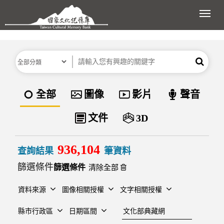
跳到主要內容區塊
展開
分類
關鍵字
搜尋
資料類型
全部
圖像
影片
聲音
文件
3D
936,104
查詢結果
筆資料
篩選條件
清除全部
資料來源
圖像相關授權
文字相關授權
建檔單位
縣市行政區
日期區間