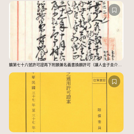
鑛第七十八號許可證再下附願兼名義書換願許可（讓人金子圭介、受人大倉喜八郎）