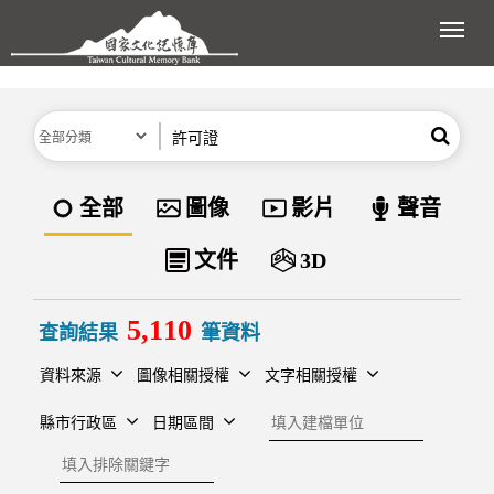
跳到主要內容區塊
展開
分類
關鍵字
搜尋
資料類型
全部
圖像
影片
聲音
文件
3D
5,110
查詢結果
筆資料
資料來源
圖像相關授權
文字相關授權
建檔單位
縣市行政區
日期區間
排除關鍵字