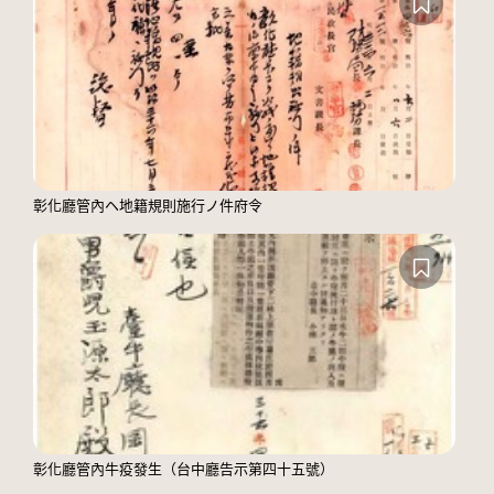
彰化廳管內ヘ地籍規則施行ノ件府令
彰化廳管內牛疫發生（台中廳告示第四十五號）