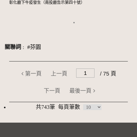
彰化廳下牛疫發生（南投廳告示第四十號）
關聯詞
:
#芬園
第一頁
上一頁
/ 75 頁
下一頁
最後一頁
共743筆
每頁筆數