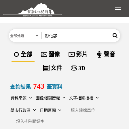
跳到主要內容區塊
展開
分類
關鍵字
搜尋
資料類型
全部
圖像
影片
聲音
文件
3D
743
查詢結果
筆資料
資料來源
圖像相關授權
文字相關授權
建檔單位
縣市行政區
日期區間
排除關鍵字