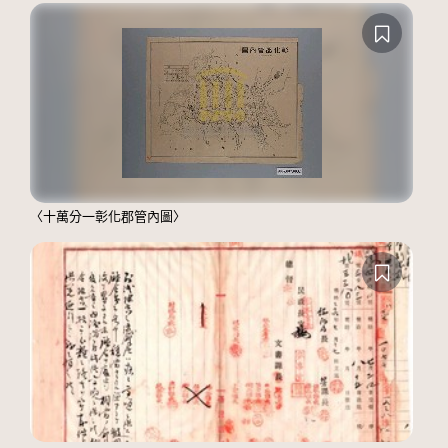
〈十萬分一彰化郡管內圖〉