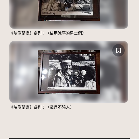
《映像蘭嶼》系列：〈佔用涼亭的男士們〉
《映像蘭嶼》系列：〈歲月不饒人〉