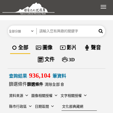
跳到主要內容區塊
展開
分類
關鍵字
搜尋
資料類型
全部
圖像
影片
聲音
文件
3D
936,104
查詢結果
筆資料
篩選條件
清除全部
資料來源
圖像相關授權
文字相關授權
建檔單位
縣市行政區
日期區間