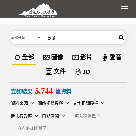
跳到主要內容區塊
展開
分類
關鍵字
搜尋
資料類型
全部
圖像
影片
聲音
文件
3D
5,744
查詢結果
筆資料
資料來源
圖像相關授權
文字相關授權
建檔單位
縣市行政區
日期區間
排除關鍵字