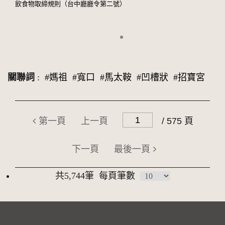
飲食物取締規則（台中廳廳令第二號）
關聯詞
:
#媽祖
#寬口
#馬太鞍
#凹槽狀
#招寶宮
第一頁
上一頁
/ 575 頁
下一頁
最後一頁
共5,744筆
每頁筆數