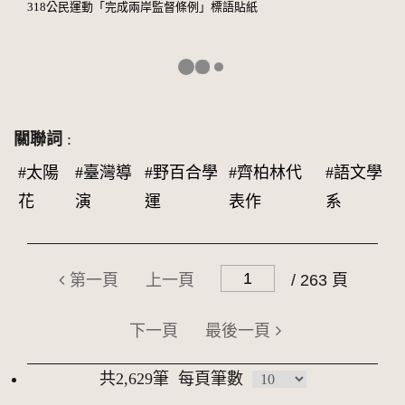
318公民運動「完成兩岸監督條例」標語貼紙
關聯詞
:
#太陽
#臺灣導
#野百合學
#齊柏林代
#語文學
花
演
運
表作
系
第一頁
上一頁
/ 263 頁
下一頁
最後一頁
共2,629筆
每頁筆數