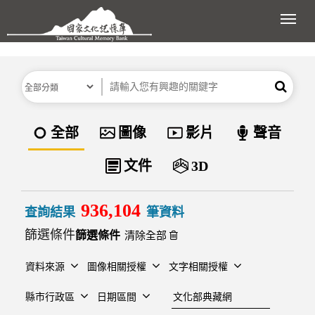
跳到主要內容區塊
展開
分類
關鍵字
搜尋
資料類型
全部
圖像
影片
聲音
文件
3D
936,104
查詢結果
筆資料
篩選條件
清除全部
資料來源
圖像相關授權
文字相關授權
建檔單位
縣市行政區
日期區間