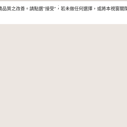
行服務品質之改善。請點選"接受"，若未做任何選擇，或將本視窗
第一頁
上一頁
/ 45 頁
下一頁
最後一
共1,061筆
每頁筆數
素材
主題
息公告
關於我們
開放資料
新消息
網站簡介
公共財專區
夥伴介紹
CC 專文