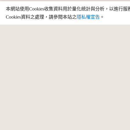
本網站使用Cookies收集資料用於量化統計與分析，以進
Cookies資料之處理，請參閱本站之
隱私權宣告
。
:::
訊
地址：709025 臺南市安南區長和路一段
250號
最
服務時段：周一至周五 09:30 - 12:30、