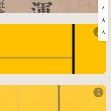
縮
預
放