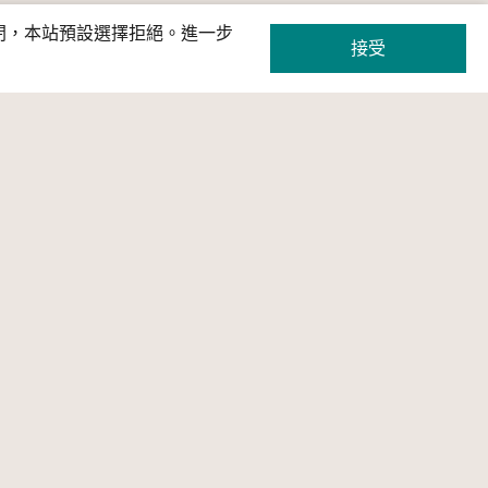
關閉，本站預設選擇拒絕。進一步
接受
頁
策展
網站服務
條款及宣告
主題網站
條款及宣告
教育資源專區
隱私權宣告