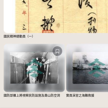
國民精神總動員（一）
國防部羅上將視察民防設施及壽山防空洞
實員演習之海難救援