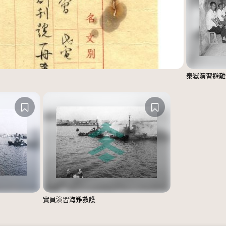
泰嶽演習避難
實員演習海難救護