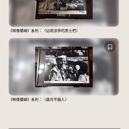
《映像蘭嶼》系列：〈佔用涼亭的男士們〉
《映像蘭嶼》系列：〈歲月不饒人〉