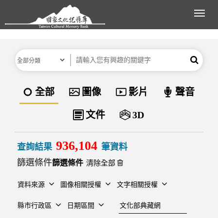
跳到主要內容區塊
展開
分類
關鍵字
搜尋
資料類型
全部
圖像
影片
聲音
文件
3D
936,104
查詢結果
筆資料
篩選條件
清除全部
資料來源
圖像相關授權
文字相關授權
建檔單位
縣市行政區
日期區間