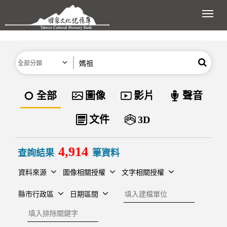
跳到主要內容區塊
展開
分類
關鍵字
搜尋
資料類型
全部
圖像
影片
聲音
文件
3D
4,914
查詢結果
筆資料
資料來源
圖像相關授權
文字相關授權
建檔單位
縣市行政區
日期區間
排除關鍵字