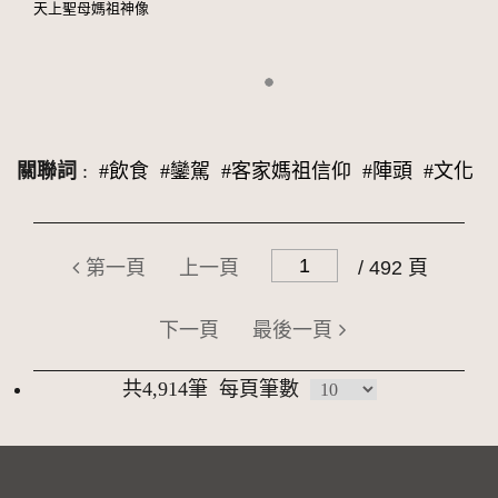
天上聖母媽祖神像
關聯詞
:
#飲食
#鑾駕
#客家媽祖信仰
#陣頭
#文化
第一頁
上一頁
/ 492 頁
下一頁
最後一頁
共4,914筆
每頁筆數