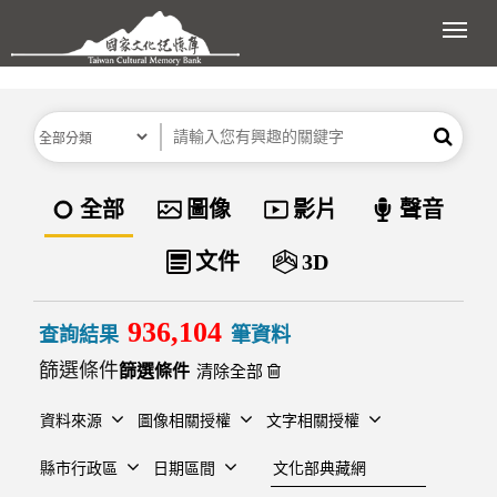
跳到主要內容區塊
展開
分類
關鍵字
搜尋
資料類型
全部
圖像
影片
聲音
文件
3D
936,104
查詢結果
筆資料
篩選條件
清除全部
資料來源
圖像相關授權
文字相關授權
建檔單位
縣市行政區
日期區間