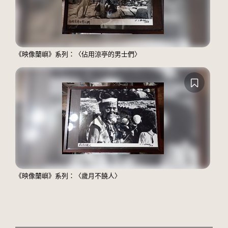
《映像蘭嶼》系列：〈佔用涼亭的男士們〉
《映像蘭嶼》系列：〈歲月不饒人〉