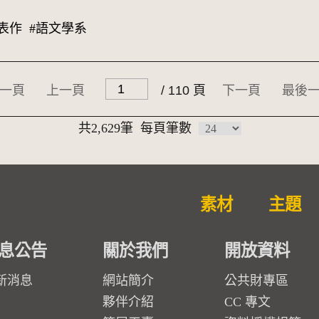
表作
#語文學系
一頁
上一頁
/ 110 頁
下一頁
最後
共2,629筆
每頁筆數
素材
主題
息公告
關於我們
開放資料
新消息
網站簡介
公共財專區
夥伴介紹
CC 專文