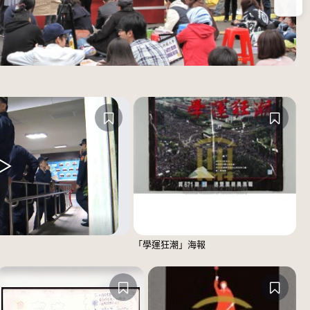
放
「學運狂潮」海報