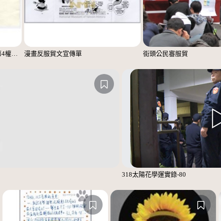
「這次學運讓學生認清台灣媒體第4權的崩壞」便利貼
漫畫反服貿文宣傳單
街頭公民審服貿
318太陽花學運實錄-80