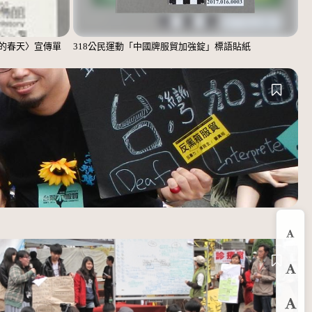
的春天〉宣傳單
318公民運動「中國牌服貿加強錠」標語貼紙
縮
預