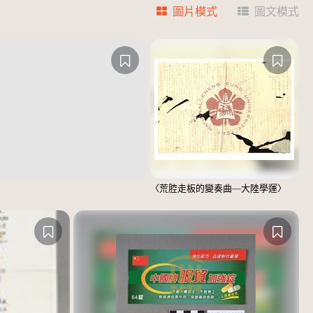
圖片模式
圖文模式
〈荒腔走板的變奏曲—大陸學運〉