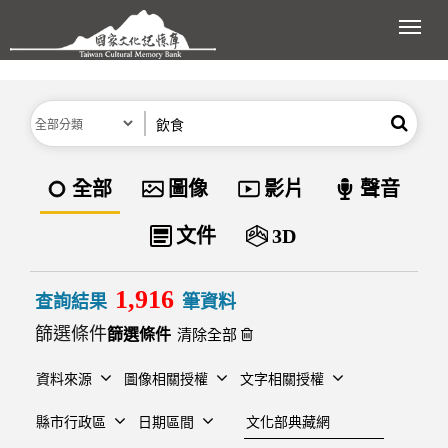
跳到主要內容區塊
展開
分類
關鍵字
搜尋
資料類型
全部
圖像
影片
聲音
文件
3D
1,916
查詢結果
筆資料
篩選條件
清除全部
資料來源
圖像相關授權
文字相關授權
建檔單位
縣市行政區
日期區間