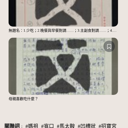
無題名：1.少吃；2.晚餐與早餐對調……；3.主副食對調……；4.多運動
母親喜歡吃什麼？
關聯詞
:
#媽祖
#寬口
#馬太鞍
#凹槽狀
#招寶宮