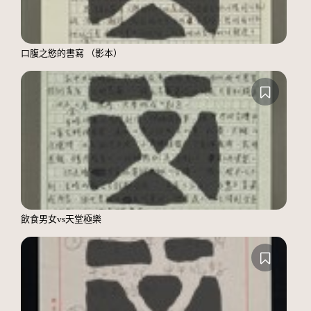
口腹之慾的書寫 （影本）
飲食男女vs天堂極樂