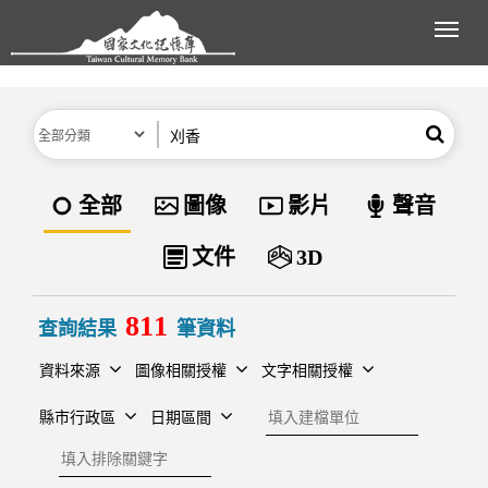
跳到主要內容區塊
展開
分類
關鍵字
搜尋
資料類型
全部
圖像
影片
聲音
文件
3D
811
查詢結果
筆資料
資料來源
圖像相關授權
文字相關授權
建檔單位
縣市行政區
日期區間
排除關鍵字