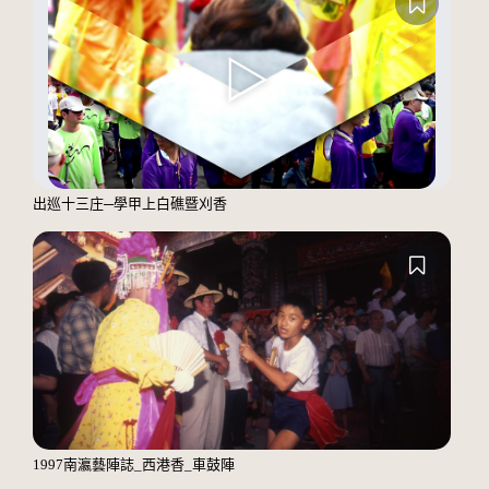
出巡十三庄─學甲上白礁暨刈香
1997南瀛藝陣誌_西港香_車鼓陣