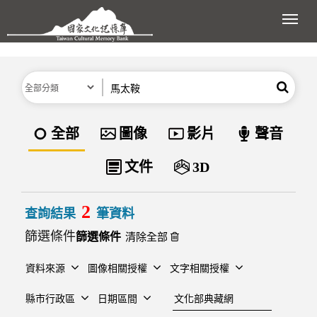
跳到主要內容區塊
展開
分類
關鍵字
搜尋
資料類型
全部
圖像
影片
聲音
文件
3D
2
查詢結果
筆資料
篩選條件
清除全部
資料來源
圖像相關授權
文字相關授權
建檔單位
縣市行政區
日期區間