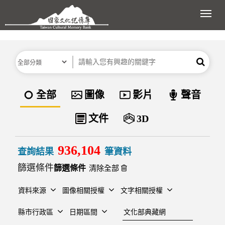
跳到主要內容區塊
展開
分類
關鍵字
搜尋
資料類型
全部
圖像
影片
聲音
文件
3D
936,104
查詢結果
筆資料
篩選條件
清除全部
資料來源
圖像相關授權
文字相關授權
建檔單位
縣市行政區
日期區間