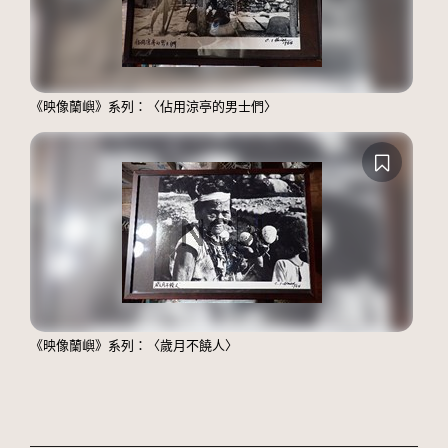
《映像蘭嶼》系列：〈佔用涼亭的男士們〉
《映像蘭嶼》系列：〈歲月不饒人〉