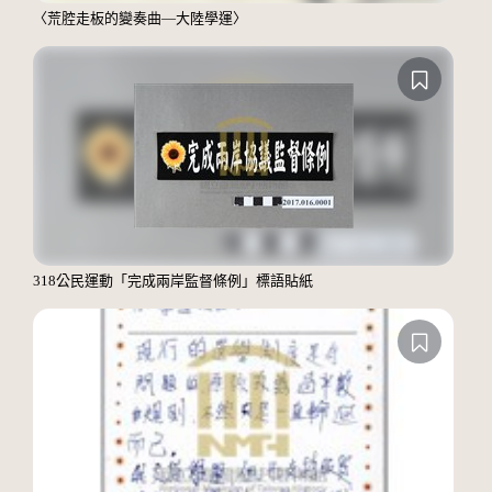
〈荒腔走板的變奏曲—大陸學運〉
318公民運動「完成兩岸監督條例」標語貼紙