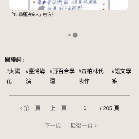
「To:學運決策人」明信片
關聯詞
:
#太陽
#臺灣導
#野百合學
#齊柏林代
#語文學
花
演
運
表作
系
第一頁
上一頁
/ 205 頁
下一頁
最後一頁