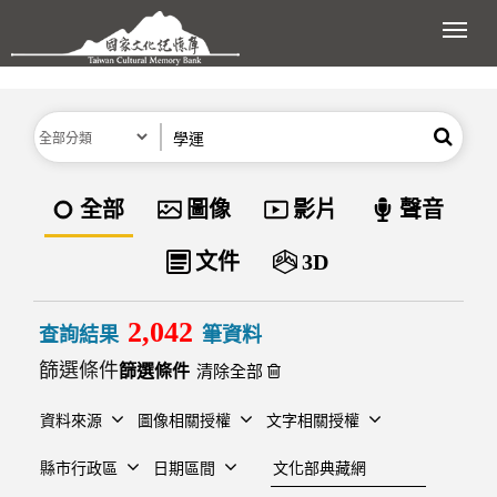
跳到主要內容區塊
展開
分類
關鍵字
搜尋
資料類型
全部
圖像
影片
聲音
文件
3D
2,042
查詢結果
筆資料
篩選條件
清除全部
資料來源
圖像相關授權
文字相關授權
建檔單位
縣市行政區
日期區間